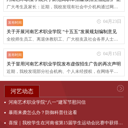
广大考生及家长：近期，我校发现有社会中介机构通过网络等渠道散布所谓"单招补录""保录""内推""免试入学"等虚假信息，误导欺骗考生及家长，严重干扰招生秩序，侵害考生权益。为维护我校招生工作公平公正，保障考生利益，现郑重声明如下：一、我校2026年高职单招录取工作已全部结束，拟录取名单正在公示阶段，无任何递补录取或补录安排。凡声称"内部补录""计划未满补录"等均为虚假宣传。二、我校严格执行国家及河南省招生政策，...
声明
04月23日
发布时间
关于开展河南艺术职业学院 “十五五”发展规划编制意见
​全校师生员工、离退休教职工、广大校友及社会各界人士：“十五五”时期（2026—2030年）是我国全面建设社会主义现代化国家承前启后的关键阶段，也是加快建设教育强国、文化强国和技能型社会的重要时期，更是学校实现内涵提升、高质量发展的关键五年。为深入贯彻党的二十大精神和新时代职业教育改革部署，科学编制和有效实施学校“十五五”事业发展规划，广泛汇聚各方智慧和力量，现面向全校师生员工、离退休教职工、广大校友...
建议 征集活动的通知
04月15日
发布时间
关于冒用河南艺术职业学院发布虚假招生广告的再次声明
近期，我校发现部分社会机构、个人未经授权，在网络平台、社交媒体等线上及线下渠道，冒用“河南艺术职业学院单招定向保录取”名义发布虚假招生广告，进行违规招生宣传，骗取家长和学生高额费用，严重误导考生及家长，损害我校声誉，扰乱正常招生秩序。为切实维护国家高等教育招生政策的严肃性，保障广大考生及家长的合法权益、捍卫我校办学声誉，现郑重声明如下：一、我校普通高等教育专科层次招生计划，均通过河南艺术职业学...
河艺动态
河南艺术职业学院“八一”建军节慰问信
暴雨来袭怎么办？防御科普往这看
喜报｜我校学生在河南省第15届学生运动会比赛中获得双项冠军