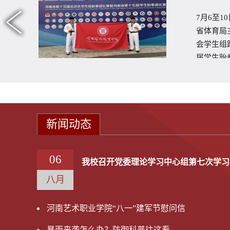
7月6至
省体育局
河
会学生组
省
届学生跆拳.
操
新闻动态
06
我校召开党委理论学习中心组第七次学习
八月
河南艺术职业学院“八一”建军节慰问信
暴雨来袭怎么办？防御科普往这看