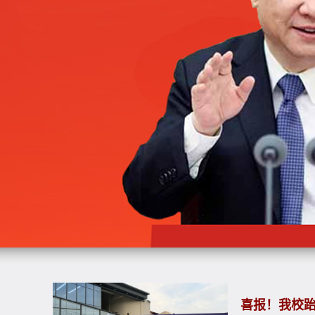
生
喜报！我校