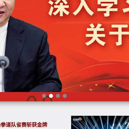
跆拳道队省赛斩获金牌